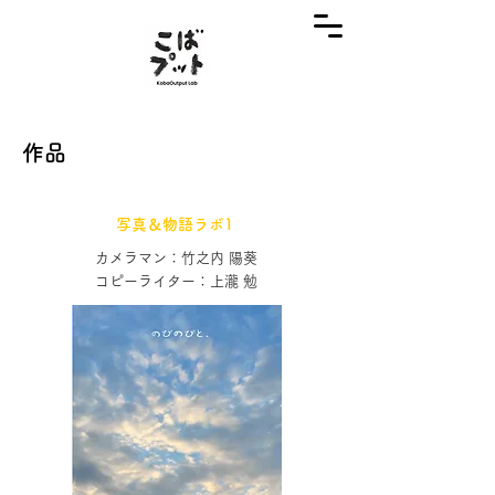
​作品
​写真＆物語ラボ1
カメラマン：竹之内 陽葵
コピーライター：上瀧 勉